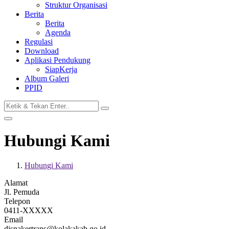
Struktur Organisasi
Berita
Berita
Agenda
Regulasi
Download
Aplikasi Pendukung
SiapKerja
Album Galeri
PPID
Hubungi Kami
Hubungi Kami
Alamat
Jl. Pemuda
Telepon
0411-XXXXX
Email
disnakertrans@kolakakab.go.id